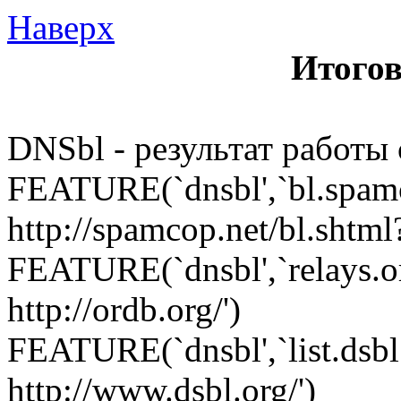
Наверх
Итогов
DNSbl - результат работ
FEATURE(`dnsbl',`bl.spamc
http://spamcop.net/bl.shtml
FEATURE(`dnsbl',`relays.or
http://ordb.org/')
FEATURE(`dnsbl',`list.dsbl.
http://www.dsbl.org/')