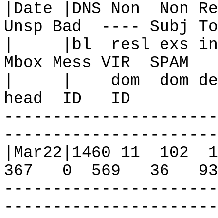
|Date |DNS Non
Non Re
Unsp Bad
---- Subj To
|
|bl
resl exs in
Mbox Mess VIR
SPAM
|
|
dom
dom de
head
ID
ID
----------------------
----------------------
|Mar22|1460 11
102
1
367
0
569
36
93
----------------------
----------------------