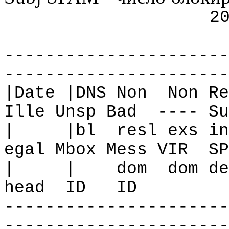
2
----------------------
----------------------
|Date |DNS Non
Non Re
Ille Unsp Bad
---- Su
|
|bl
resl exs in
egal Mbox Mess VIR
SP
|
|
dom
dom de
head
ID
ID
----------------------
----------------------