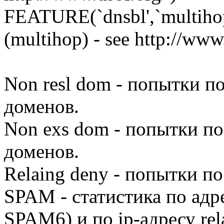
FEATURE(`dnsbl',`multihop
(multihop) - see http://www.
Non resl dom - попытки п
доменов.
Non exs dom - попытки п
доменов.
Relaing deny - попытки по
SPAM - cтатистика по ад
SPAM6) и по ip-адресу re