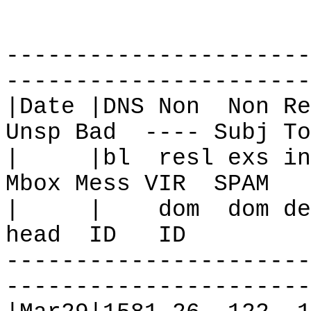
----------------------
----------------------
|Date |DNS Non
Non Re
Unsp Bad
---- Subj To
|
|bl
resl exs in
Mbox Mess VIR
SPAM
|
|
dom
dom de
head
ID
ID
----------------------
----------------------