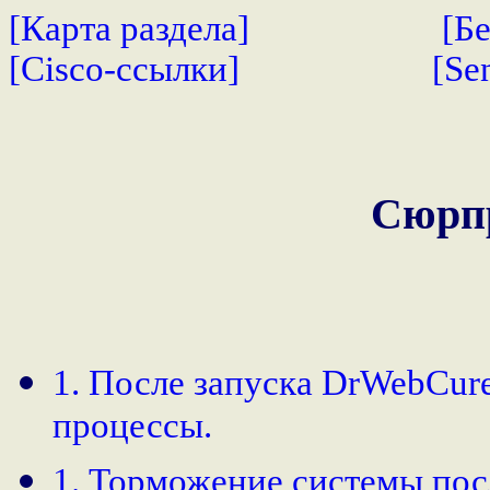
[Карта раздела]
[Б
[Cisco-ссылки]
[Se
Сюрп
1. После запуска DrWebCur
процессы.
1. Торможение системы пос