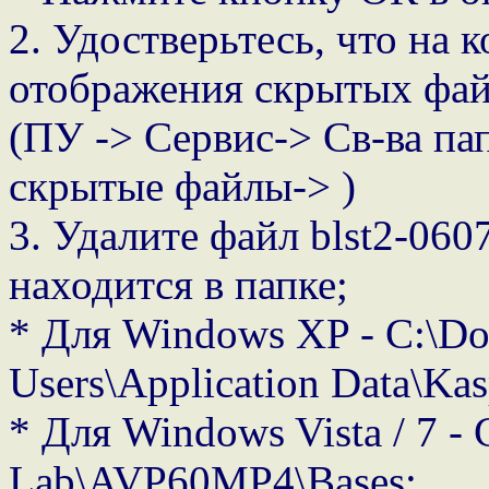
2. Удостверьтесь, что на
отображения скрытых фай
(ПУ -> Сервис-> Св-ва па
скрытые файлы-> )
3. Удалите файл blst2-06
находится в папке;
* Для Windows XP - C:\Doc
Users\Application Data\K
* Для Windows Vista / 7 -
Lab\AVP60MP4\Bases;