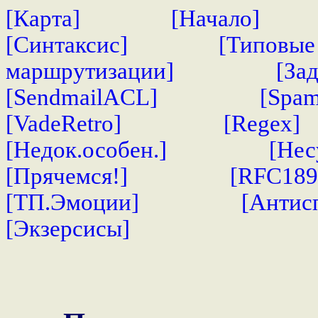
[Карта]
[Начало]
[Синтаксис]
[Типовые
маршрутизации]
[За
[SendmailACL]
[Spam
[VadeRetro]
[Regex]
[Недок.особен.]
[Нес
[Прячемся!]
[RFC189
[ТП.Эмоции]
[Антис
[Экзерсисы]