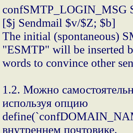
confSMTP_LOGIN_MSG Sm
[$j Sendmail $v/$Z; $b]
The initial (spontaneous) 
"ESMTP" will be inserted b
words to convince other se
1.2. Можно самостоятельн
используя опцию
define(`confDOMAIN_NAME'
внутреннем почтовике.