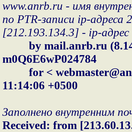
www.anrb.ru - имя внутре
по PTR-записи ip-адреса 2
[212.193.134.3] - ip-адре
by mail.anrb.ru (8.14.
m0Q6E6wP024784
for < webmaster@anrb.r
11:14:06 +0500
Заполнено внутренним по
Received: from [213.60.13.