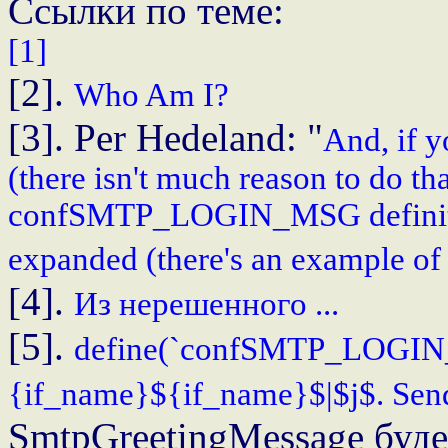
Ссылки по теме:
[1]
[2].
Who Am I?
[3]. Per Hedeland: "
And, if y
(there isn't much reason to do th
confSMTP_LOGIN_MSG definition
expanded (there's an example of p
[4].
Из нерешенного ...
[5].
define(`confSMTP_LOGIN
{if_name}${if_name}$|$j$. Send
SmtpGreetingMessage буде