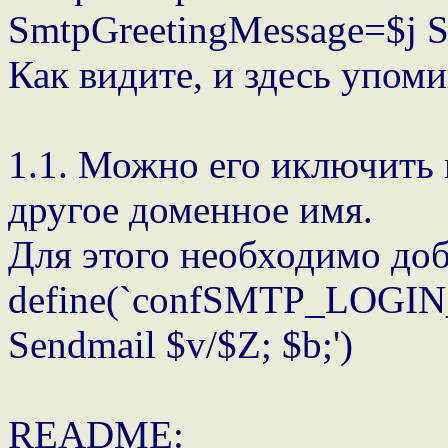
SmtpGreetingMessage=$j S
Как видите, и здесь упоми
1.1. Можно его иключить и
другое доменное имя.
Для этого необходимо доб
define(`confSMTP_LOGIN_
Sendmail $v/$Z; $b;')
README: