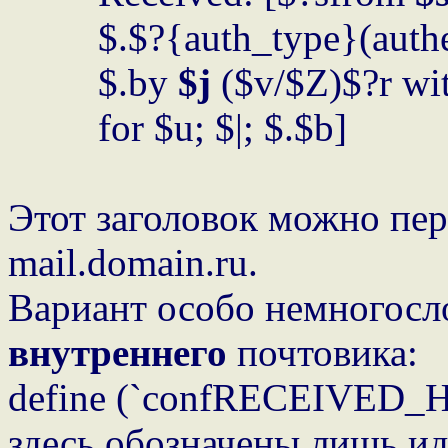
$.$?{auth_type}(authen
$.by
$j
($v/$Z)$?r wit
for $u; $|; $.$b]
Этот заголовок можно пер
mail.domain.ru.
Вариант особо немногосло
внутреннего
почтовика:
define (`confRECEIVED_HE
здесь обозначены лишь 