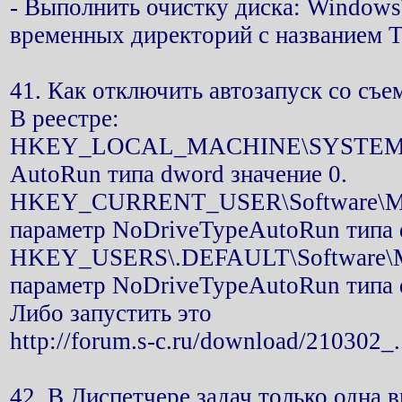
- Выполнить очистку диска: Windows
временных директорий с названием 
41. Как отключить автозапуск со съе
В реестре:
HKEY_LOCAL_MACHINE\SYSTEM\Curr
AutoRun типа dword значение 0.
HKEY_CURRENT_USER\Software\Micros
параметр NoDriveTypeAutoRun типа d
HKEY_USERS\.DEFAULT\Software\Micr
параметр NoDriveTypeAutoRun типа d
Либо запустить это
http://forum.s-c.ru/download/210302_..
42. В Диспетчере задач только одна 