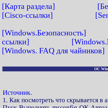
[Карта раздела]
[Б
[Cisco-ссылки]
[Se
[Windows.Безопасность]
ссылки]
[Windows.
[Windows. FAQ для чайников]
OC Win
Источник.
1. Как посмотреть что скрывается в а
Пуск-Выполнить-msconfig-ОК-Автоза