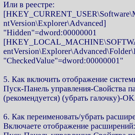
Или в реестре:
[HKEY_CURRENT_USER\Software\Mi
ntVersion\Explorer\Advanced]
"Hidden"=dword:00000001
[HKEY_LOCAL_MACHINE\SOFTWARE
entVersion\Explorer\Advanced\Fold
"CheckedValue"=dword:00000001"
5. Как включить отображение систе
Пуск-Панель управления-Свойства 
(рекомендуется) (убрать галочку)-ОК
6. Как переименовать/убрать расшир
Включаете отображение расширений