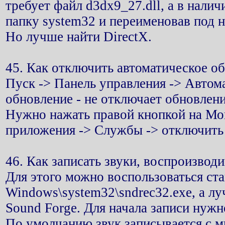
требует файл d3dx9_27.dll, а в налич
папку system32 и переименовав под
Но лучше найти DirectX.
45. Как отключить автоматическое о
Пуск -> Панель управления -> Автом
обновление - не отключает обновлен
Нужно нажать правой кнопкой на Мо
приложения -> Службы -> отключить
46. Как записать звуки, воспроизвод
Для этого можно воспользоваться ст
Windows\system32\sndrec32.exe, а л
Sound Forge. Для начала записи нужн
По умолчанию звук записывается с м