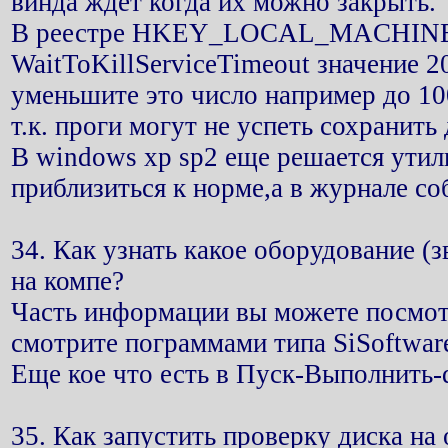
винда ждёт когда их можно закрыть.
В реестре HKEY_LOCAL_MACHINE\SY
WaitToKillServiceTimeout значение 
уменьшите это число например до 100
т.к. проги могут не успеть сохранить
В windows xp sp2 еще решается ути
приблизиться к норме,а в журнале соб
34. Как узнать какое оборудование (з
на компе?
Часть информации вы можете посмот
смотрите пограммами типа SiSoftware
Еще кое что есть в Пуск-Выполнить-
35. Как запустить проверку диска на