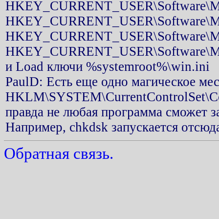
HKEY_CURRENT_USER\Software\Micr
HKEY_CURRENT_USER\Software\Micro
HKEY_CURRENT_USER\Software\Micro
HKEY_CURRENT_USER\Software\Micr
и Load ключи %systemroot%\win.ini
PaulD: Есть еще одно магическое мес
HKLM\SYSTEM\CurrentControlSet\Con
правда не любая программа сможет з
Например, chkdsk запускается отсюд
Обратная связь.