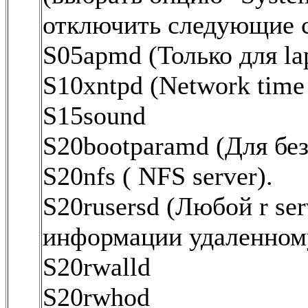
отключить следующие 
S05apmd (Только для la
S10xntpd (Network time
S15sound
S20bootparamd (Для бе
S20nfs ( NFS server).
S20rusersd (Любой r se
информации удаленном
S20rwalld
S20rwhod