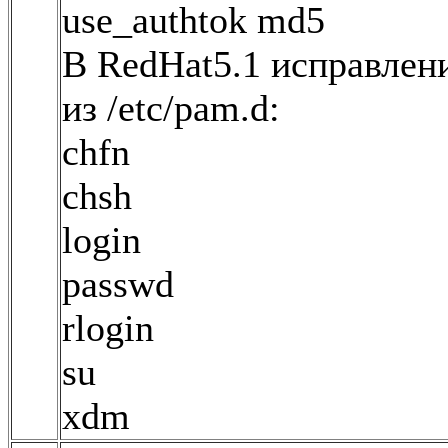
use_authtok md5
В RedHat5.1 исправле
из /etc/pam.d:
chfn
chsh
login
passwd
rlogin
su
xdm