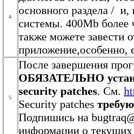
основного раздела / и,
4.
системы. 400Mb более ч
также можете завести 
приложение,особенно, 
После завершения про
ОБЯЗАТЕЛЬНО устан
security patches
. См.
ht
5.
Security patches
требую
Подпишись на bugtraq@n
информации о текущих 