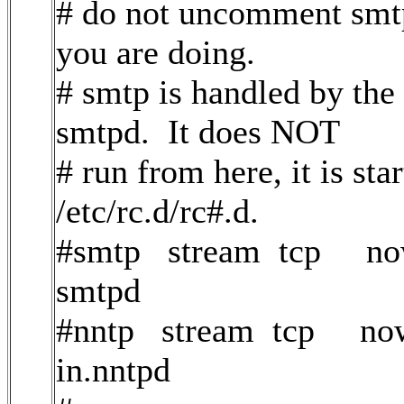
# do not uncomment smtp
you are doing.
# smtp is handled by th
smtpd. It does NOT
# run from here, it is sta
/etc/rc.d/rc#.d.
#smtp stream tcp now
smtpd
#nntp stream tcp nowa
in.nntpd