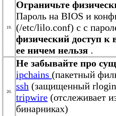
Ограничьте физическ
Пароль на BIOS и кон
(/etc/lilo.conf) c с пар
19.
физический доступ к 
ее ничем нельзя
.
Не забывайте про сущ
ipchains
(пакетный фил
ssh
(защищенный rlogin,
20.
tripwire
(отслеживает и
бинарниках)