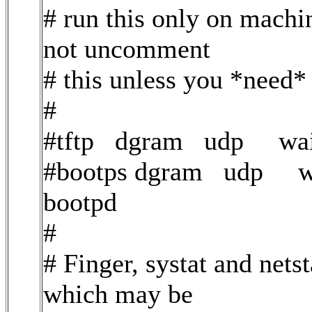
# run this only on machi
not uncomment
# this unless you *need* 
#
#tftp dgram udp wait 
#bootps dgram udp wa
bootpd
#
# Finger, systat and nets
which may be