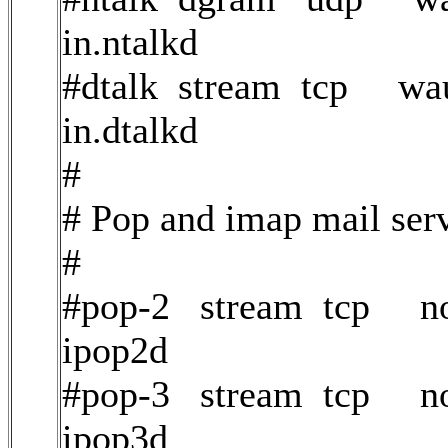
in.ntalkd
#dtalk stream tcp wau
in.dtalkd
#
# Pop and imap mail serv
#
#pop-2 stream tcp now
ipop2d
#pop-3 stream tcp now
ipop3d