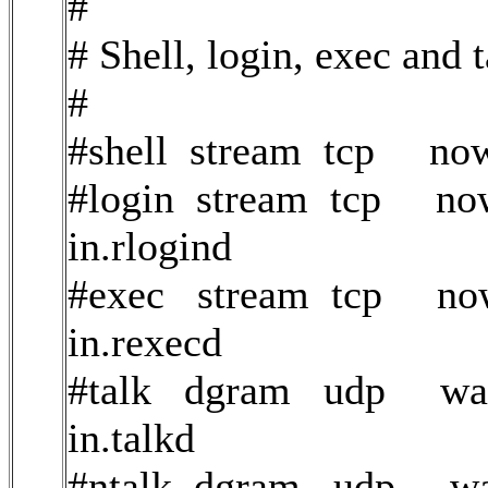
#
# Shell, login, exec and
#
#shell stream tcp nowa
#login stream tcp now
in.rlogind
#exec stream tcp nowa
in.rexecd
#talk dgram udp wait
in.talkd
#ntalk dgram udp wai