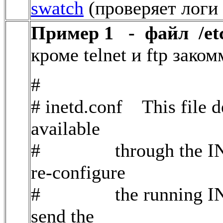
swatch
(проверяет логи
Пример 1 - файл /etc/
кроме telnet и ftp зак
#
# inetd.conf This file de
available
# through the INETD
re-configure
# the running INETD p
send the