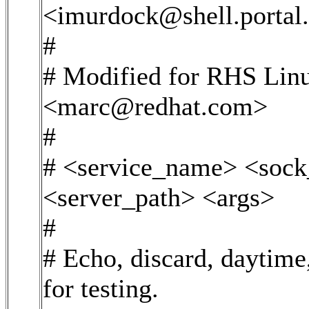
<imurdock@shell.porta
#
# Modified for RHS Lin
<marc@redhat.com>
#
# <service_name> <sock
<server_path> <args>
#
# Echo, discard, daytime
for testing.