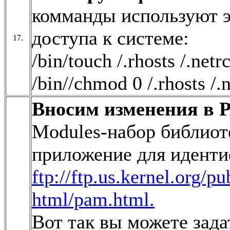
комманды используют э
доступа к системе:
17.
/bin/touch /.rhosts /.netr
/bin//chmod 0 /.rhosts /.
Вносим изменения в
Modules-набор библиот
приложение для иденти
ftp://ftp.us.kernel.org/
html/pam.html.
Вот так вы можете зад