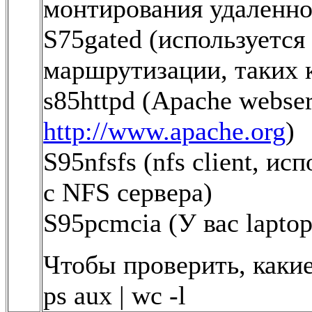
монтирования удаленн
S75gated (используется
маршрутизации, таких 
s85httpd (Apache webser
http://www.apache.org
)
S95nfsfs (nfs client, и
с NFS сервера)
S95pcmcia (У вас lapto
Чтобы проверить, какие
ps aux | wc -l