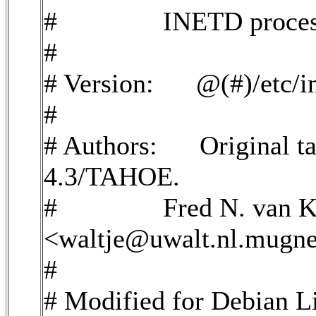
# INETD process a
#
# Version: @(#)/etc/
#
# Authors: Original t
4.3/TAHOE.
# Fred N. van Ke
<waltje@uwalt.nl.mugne
#
# Modified for Debian L