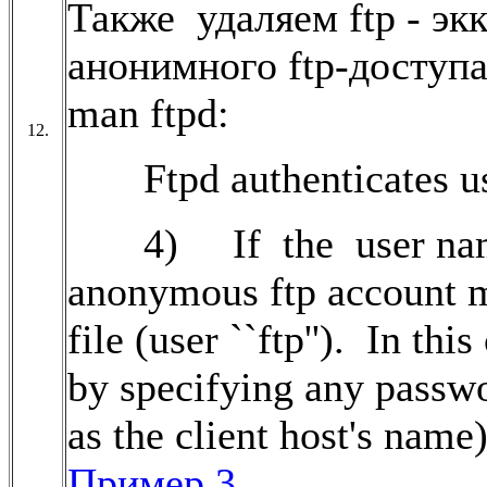
Также удаляем ftp - эк
анонимного ftp-доступа
man ftpd:
12.
Ftpd authenticates user
4) If the user name is
anonymous ftp account m
file (user ``ftp''). In thi
by specifying any passwo
as the client host's name
Пример 3.