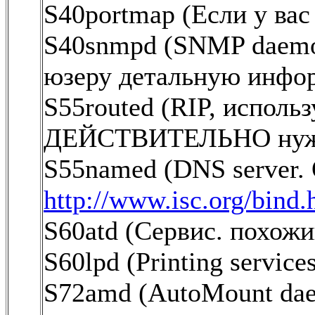
S40portmap (Если у вас
S40snmpd (SNMP daemo
юзеру детальную инфо
S55routed (RIP, использ
ДЕЙСТВИТЕЛЬНО ну
S55named (DNS server.
http://www.isc.org/bind.
S60atd (Сервис. похо
S60lpd (Printing service
S72amd (AutoMount dae