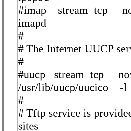
#imap stream tcp now
imapd
#
# The Internet UUCP ser
#
#uucp stream tcp now
/usr/lib/uucp/uucico -l
#
# Tftp service is provid
sites