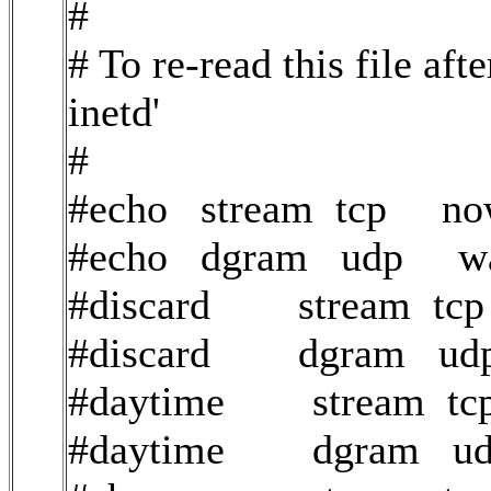
#
# To re-read this file aft
inetd'
#
#echo stream tcp now
#echo dgram udp wa
#discard stream tcp
#discard dgram udp
#daytime stream tcp
#daytime dgram ud