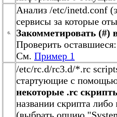
Анализ /etc/inetd.conf 
сервисы за которые отые
Закомметировать (#) 
6.
Проверить оставшиеся: g
См.
Пример 1
/etc/rc.d/rc3.d/*.rc scr
стартующие с помощью i
некоторые .rc скрипт
названии скрипта либо и
(выбрать опцию "System