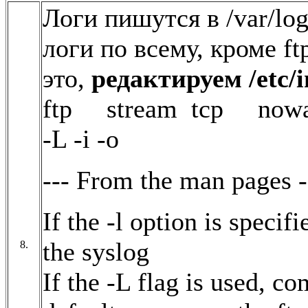
Логи пишутся в /var/lo
логи по всему, кроме ft
это,
редактируем /etc/i
ftp stream tcp nowait 
-L -i -o
--- From the man pages 
If the -l option is specif
the syslog
8.
If the -L flag is used, 