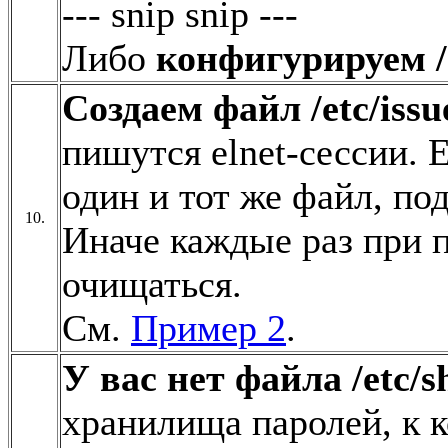
--- snip snip ---
Либо
конфигурируем /e
Cоздаем файл /etc/issu
пишутся elnet-сессии. 
один и тот же файл, подп
10.
Иначе каждые раз при п
очищаться.
См.
Пример 2
.
У вас нет файла /etc/
хранилища паролей, к к